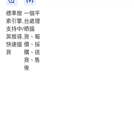
標準搜
一個平
索引擎,
台處理
支持中/
晒搵
英搜尋,
貨、報
快速搵
價、採
貨
購、送
貨、售
後