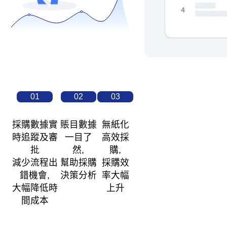
01
02
03
採購數據實
賬目數據
無紙化
時追蹤及審
一目了
高效採
批
然,
購,
減少流程出
幫助採購
採購效
錯機會,
決策分析
率大幅
大幅降低時
上升
間成本