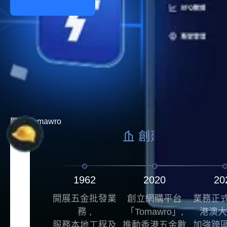
關於 Tomawro
創建歷程
1962
2020
20
開展五金批發業
創立網購平台
業務正
務 ,
「Tomawro」,
港澳大
服務本地工程及
推動香港五金數
加強跨