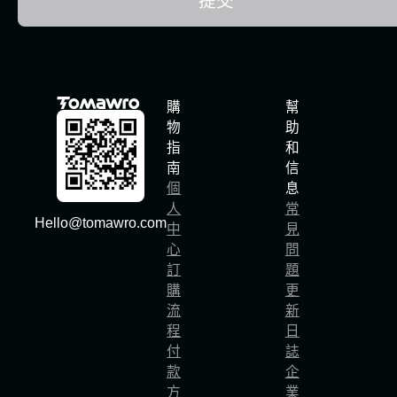
提交
購
幫
物
助
指
和
南
信
個
息
人
常
Hello@tomawro.com
中
見
心
問
訂
題
購
更
流
新
程
日
付
誌
款
企
方
業