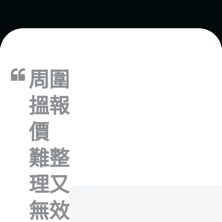
周圍
搵報
價
難整
理又
無效